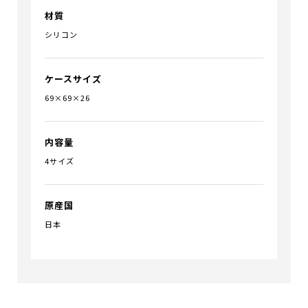
材質
シリコン
ケースサイズ
69×69×26
内容量
4サイズ
原産国
日本
お買い物を続ける
カートへ進む