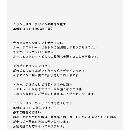
ラッシュリフトデザインの概念を覆す
革新的ロッド BROWN ROD
今までのラッシュリフトデザインは
カールかストレートどちらかの選択肢しかありませんでた。
ですが、ブラウンロッドなら
カールとストレートどちらの長所も表現することが可能です。
まつ毛をセクション分けし
部分ごとに立ち上がりやカール感をデザインできる
今までにない唯一無二の形状をしたロッドです。
・カールが好きだけど可愛すぎるのは嫌…
・ストレートが好きだけど印象が強くなるのは嫌...
このような難しいご要望にも叶えることが可能になります。
ラッシュリフトのデザイン性を底上げする
革新的ロッド の誕生です！
必ずご確認ください
商品に欠品が生じた場合、他商品と同一カートでのご決済いただいた商品
が全てご用意出来次第の発送となります。
分割発送の対応は承っておりません。