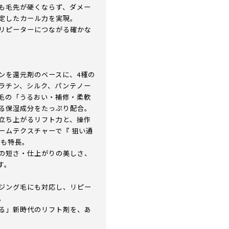
も毛先が硬くならず、ダメー
定したカール力を実現。
リピーターにつながる確かな
ンを還元剤のベースに、4種の
ラチン、シルク、パンテノー
毛の「うるおい・補修・柔軟
る保湿成分をたっぷり配合。
立ち上がるリフト力と、操作
ームテクスチャーで『 狙い通
のも特長。
の短さ・仕上がりの美しさ、
す。
ジング毛にも対応し、リピー
。
る」新時代のリフト剤を、あ