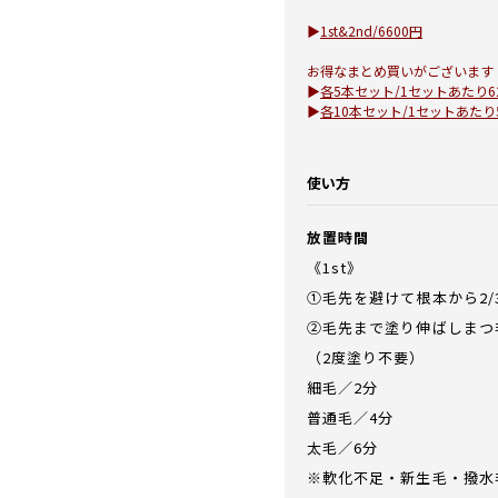
お買い物を続ける
カートへ進む
▶︎
1st&2nd/6600円
お得なまとめ買いがございます
▶︎
各5本セット/1セットあたり6
▶︎
各10本セット/1セットあたり5
使い方
放置時間
《1st》
①毛先を避けて根本から2/
②毛先まで塗り伸ばしまつ
（2度塗り不要）
細毛／2分
普通毛／4分
太毛／6分
※軟化不足・新生毛・撥水