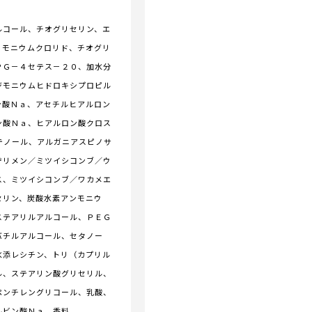
アルコール、チオグリセリン、エ
リモニウムクロリド、チオグリ
ＰＧ－４セテス－２０、加水分
ジモニウムヒドロキシプロピル
ン酸Ｎａ、アセチルヒアルロン
ン酸Ｎａ、ヒアルロン酸クロス
テノール、アルガニアスピノサ
ヂリメン／ミツイシコンブ／ウ
ス、ミツイシコンブ／ワカメエ
セリン、炭酸水素アンモニウ
ステアリルアルコール、ＰＥＧ
バチルアルコール、セタノー
水添レシチン、トリ（カプリル
ル、ステアリン酸グリセリル、
ペンチレングリコール、乳酸、
ルビン酸Ｎａ、香料